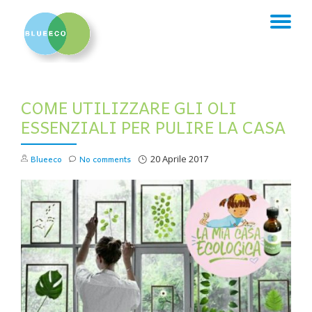
TO
Skip
to
NA
content
COME UTILIZZARE GLI OLI
ESSENZIALI PER PULIRE LA CASA
Blueeco
No comments
20 Aprile 2017