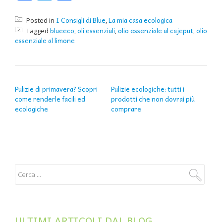
I Consigli di Blue
La mia casa ecologica
Posted in
,
blueeco
oli essenziali
olio essenziale al cajeput
olio
Tagged
,
,
,
essenziale al limone
NAVIGAZIONE ARTICOLI
Pulizie di primavera? Scopri
Pulizie ecologiche: tutti i
come renderle facili ed
prodotti che non dovrai più
ecologiche
comprare
ULTIMI ARTICOLI DAL BLOG