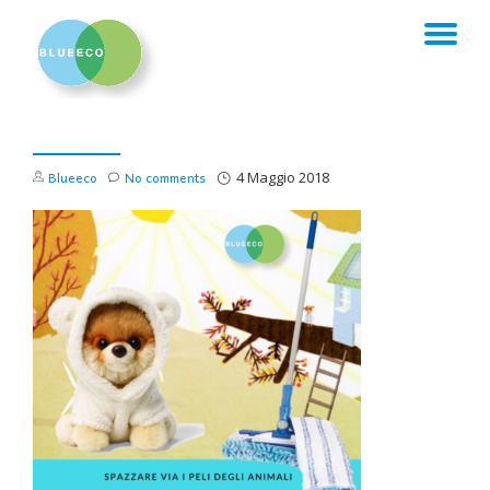
TO
Skip
to
NA
content
Blueeco
No comments
4 Maggio 2018