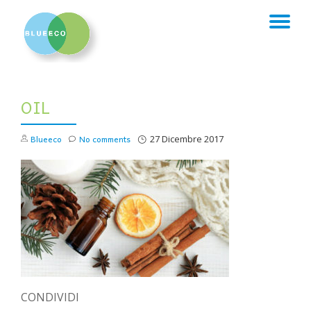
TO
Skip
to
NA
content
OIL
Blueeco
No comments
27 Dicembre 2017
CONDIVIDI