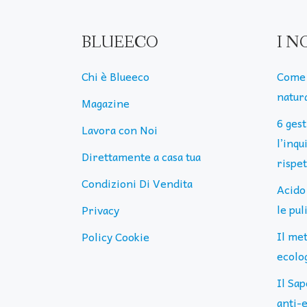
BLUEECO
I N
Chi è Blueeco
Come 
natura
Magazine
6 ges
Lavora con Noi
l’inq
Direttamente a casa tua
rispe
Condizioni Di Vendita
Acido
le pu
Privacy
Il me
Policy Cookie
ecolog
Il Sap
anti-e