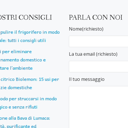
OSTRI CONSIGLI
PARLA CON NOI
Nome(richiesto)
pulire il frigorifero in modo
le: tutti i consigli utili
ti per eliminare
La tua email (richiesto)
uinamento domestico e
ttare l’ambiente
 citrico Biolemon: 15 usi per
Il tuo messaggio
lizie domestiche
todo per struccarsi in modo
ico e senza rifiuti
one alla Bava di Lumaca:
tà, purificante ed