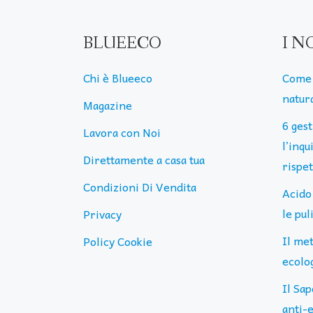
BLUEECO
I N
Chi è Blueeco
Come 
natura
Magazine
6 ges
Lavora con Noi
l’inq
Direttamente a casa tua
rispe
Condizioni Di Vendita
Acido
le pu
Privacy
Il me
Policy Cookie
ecolog
Il Sap
anti-e