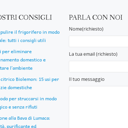
OSTRI CONSIGLI
PARLA CON NOI
Nome(richiesto)
pulire il frigorifero in modo
le: tutti i consigli utili
ti per eliminare
La tua email (richiesto)
uinamento domestico e
ttare l’ambiente
 citrico Biolemon: 15 usi per
Il tuo messaggio
lizie domestiche
todo per struccarsi in modo
ico e senza rifiuti
one alla Bava di Lumaca:
tà, purificante ed