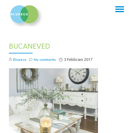
TO
Skip
to
NA
content
BUCANEVED
Blueeco
No comments
3 Febbraio 2017