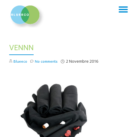
TO
Skip
to
NA
content
VENNN
Blueeco
No comments
2 Novembre 2016