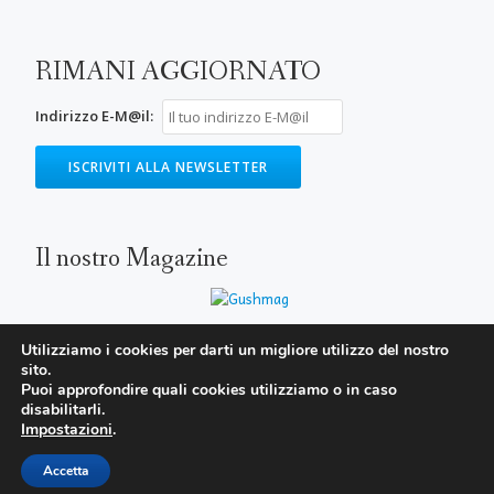
RIMANI AGGIORNATO
Indirizzo E-M@il:
Il nostro Magazine
Utilizziamo i cookies per darti un migliore utilizzo del nostro
sito.
SECONDARY
Puoi approfondire quali cookies utilizziamo o in caso
MENU
disabilitarli.
Impostazioni
.
Parallax One
WordPress
powered by
Accetta