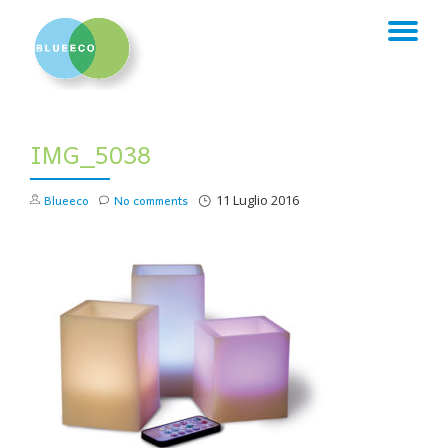
TO
Skip
to
NA
content
IMG_5038
Blueeco
No comments
11 Luglio 2016