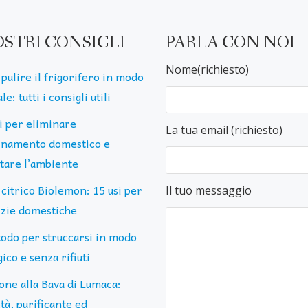
OSTRI CONSIGLI
PARLA CON NOI
Nome(richiesto)
pulire il frigorifero in modo
le: tutti i consigli utili
ti per eliminare
La tua email (richiesto)
uinamento domestico e
ttare l’ambiente
 citrico Biolemon: 15 usi per
Il tuo messaggio
lizie domestiche
todo per struccarsi in modo
ico e senza rifiuti
one alla Bava di Lumaca:
tà, purificante ed