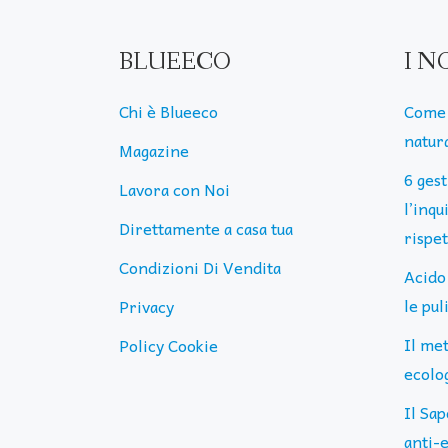
BLUEECO
I N
Chi è Blueeco
Come 
natura
Magazine
6 ges
Lavora con Noi
l’inq
Direttamente a casa tua
rispe
Condizioni Di Vendita
Acido
le pu
Privacy
Il me
Policy Cookie
ecolog
Il Sap
anti-e