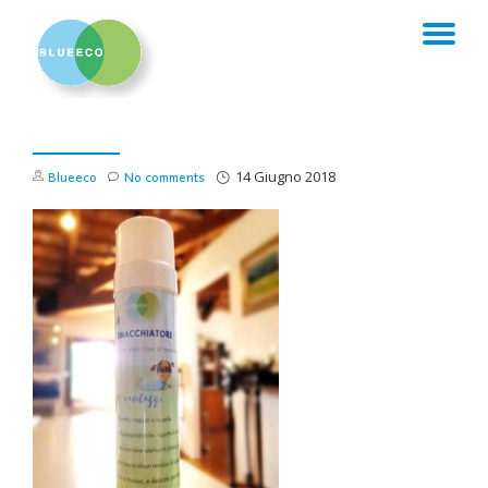
TO
Skip
to
NA
content
Blueeco
No comments
14 Giugno 2018