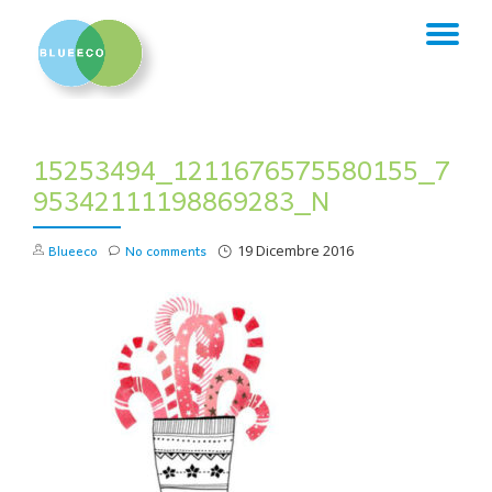
TO
Skip
to
NA
content
15253494_1211676575580155_7
95342111198869283_N
Blueeco
No comments
19 Dicembre 2016