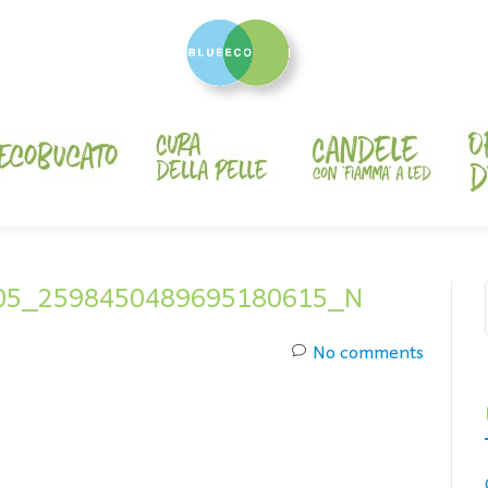
05_2598450489695180615_N
No comments