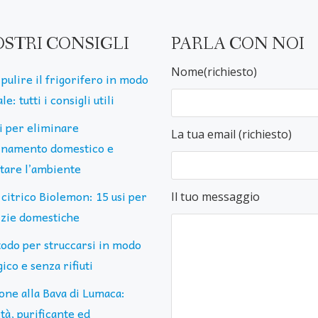
OSTRI CONSIGLI
PARLA CON NOI
Nome(richiesto)
pulire il frigorifero in modo
le: tutti i consigli utili
ti per eliminare
La tua email (richiesto)
uinamento domestico e
ttare l’ambiente
 citrico Biolemon: 15 usi per
Il tuo messaggio
lizie domestiche
todo per struccarsi in modo
ico e senza rifiuti
one alla Bava di Lumaca:
tà, purificante ed