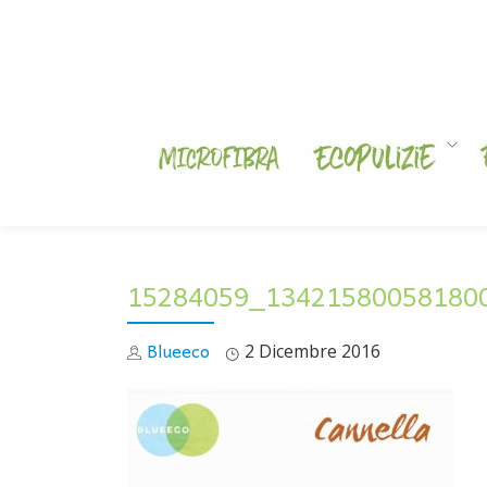
Skip
to
content
15284059_13421580058180
Blueeco
2 Dicembre 2016