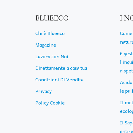
BLUEECO
I N
Chi è Blueeco
Come 
natura
Magazine
6 ges
Lavora con Noi
l’inq
Direttamente a casa tua
rispe
Condizioni Di Vendita
Acido
le pu
Privacy
Il me
Policy Cookie
ecolog
Il Sap
anti-e