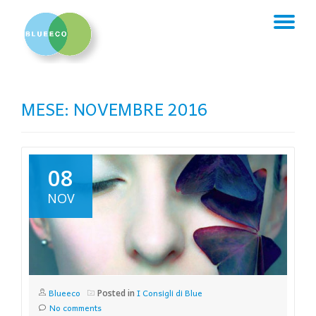
TO
Skip
to
NA
content
MESE:
NOVEMBRE 2016
08
NOV
Blueeco
I Consigli di Blue
Posted in
No comments