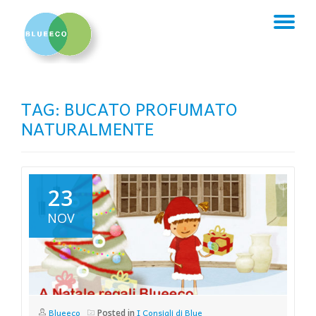
TO
Skip
to
NA
content
TAG:
BUCATO PROFUMATO
NATURALMENTE
23
NOV
Blueeco
I Consigli di Blue
Posted in