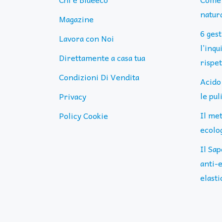
natura
Magazine
6 ges
Lavora con Noi
l’inq
Direttamente a casa tua
rispe
Condizioni Di Vendita
Acido
le pu
Privacy
Il me
Policy Cookie
ecolog
Il Sap
anti-e
elasti