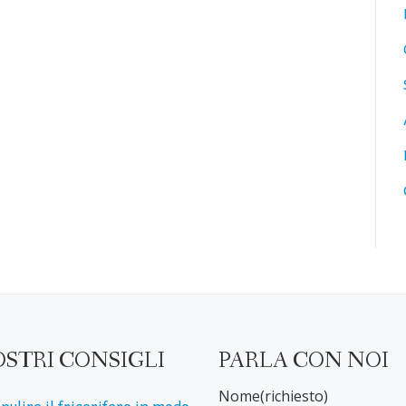
OSTRI CONSIGLI
PARLA CON NOI
Nome(richiesto)
pulire il frigorifero in modo