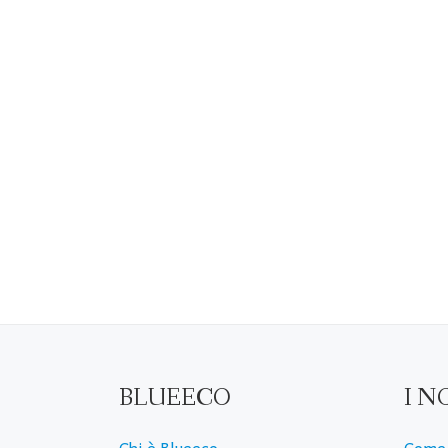
BLUEECO
I N
Chi è Blueeco
Come 