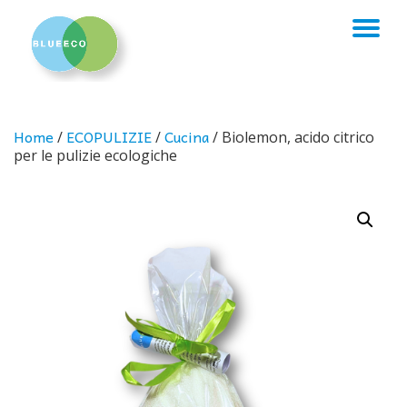
TO
Skip
to
NA
content
Home
ECOPULIZIE
Cucina
/
/
/ Biolemon, acido citrico
per le pulizie ecologiche