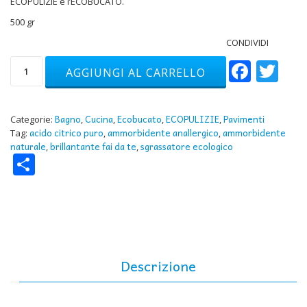
ECOPULIZIE e l’ECOBUCATO.
500 gr
CONDIVIDI
Face
Tw
Biolemon,
AGGIUNGI AL CARRELLO
acido
citrico
per
le
Bagno
Cucina
Ecobucato
ECOPULIZIE
Pavimenti
Categorie:
,
,
,
,
pulizie
acido citrico puro
ammorbidente anallergico
ammorbidente
Tag:
,
,
ecologiche
naturale
brillantante fai da te
sgrassatore ecologico
,
,
Condividi
quantità
Descrizione