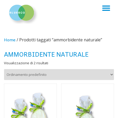
TO
Skip
to
NA
content
Home
/ Prodotti taggati “ammorbidente naturale”
AMMORBIDENTE NATURALE
Visualizzazione di 2 risultati