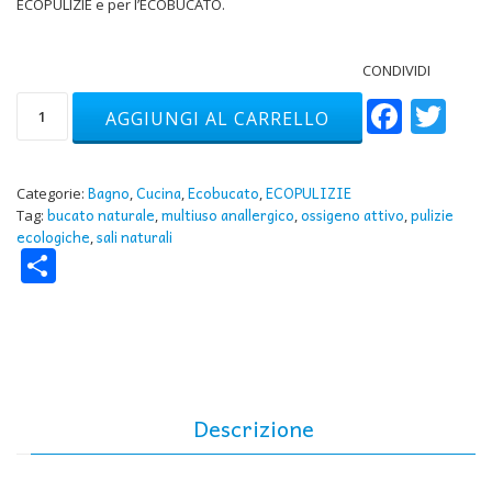
ECOPULIZIE e per l’ECOBUCATO.
CONDIVIDI
Face
Tw
3
AGGIUNGI AL CARRELLO
Kg
maxi
ecoricarica
di
Bagno
Cucina
Ecobucato
ECOPULIZIE
Categorie:
,
,
,
Ecosale
bucato naturale
multiuso anallergico
ossigeno attivo
pulizie
Tag:
,
,
,
quantità
ecologiche
sali naturali
,
Condividi
Descrizione