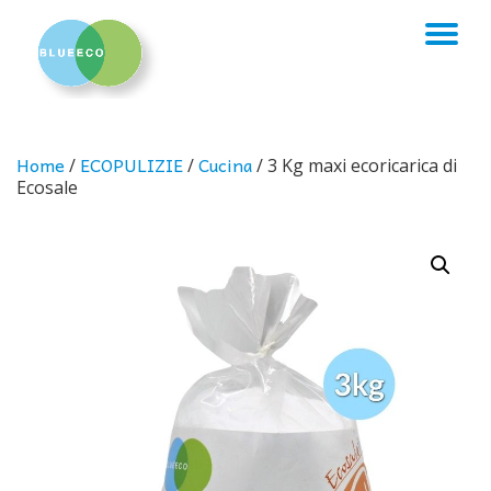
TO
Skip
to
NA
content
Home
ECOPULIZIE
Cucina
/
/
/ 3 Kg maxi ecoricarica di
Ecosale