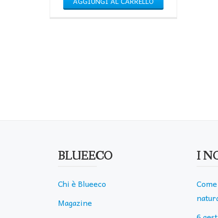
AGGIUNGI AL CARRELLO
BLUEECO
I N
Chi è Blueeco
Come 
natura
Magazine
6 ges