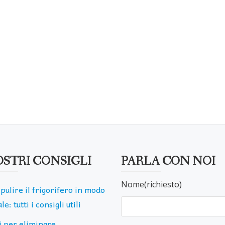
OSTRI CONSIGLI
PARLA CON NOI
Nome(richiesto)
pulire il frigorifero in modo
le: tutti i consigli utili
ti per eliminare