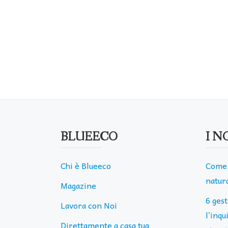
BLUEECO
I N
Chi è Blueeco
Come 
natura
Magazine
6 ges
Lavora con Noi
l’inq
Direttamente a casa tua