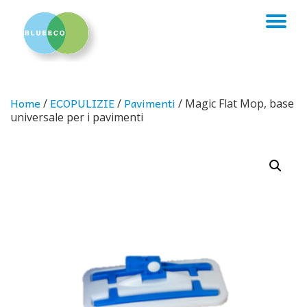
TO
Skip
to
NA
content
Home
ECOPULIZIE
Pavimenti
/
/
/ Magic Flat Mop, base
universale per i pavimenti