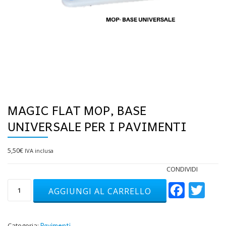
MAGIC FLAT MOP, BASE
UNIVERSALE PER I PAVIMENTI
5,50
€
IVA inclusa
CONDIVIDI
Face
Tw
Magic
AGGIUNGI AL CARRELLO
Flat
Mop,
base
universale
Pavimenti
Categoria: