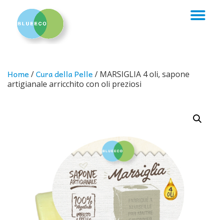
TO
Skip
to
NA
content
Home
Cura della Pelle
/
/ MARSIGLIA 4 oli, sapone
artigianale arricchito con oli preziosi