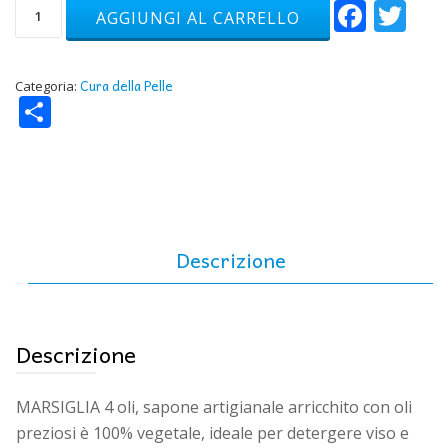
Face
Tw
MARSIGLIA
AGGIUNGI AL CARRELLO
4
oli,
sapone
artigianale
Cura della Pelle
Categoria:
Condividi
arricchito
con
oli
preziosi
quantità
Descrizione
Descrizione
MARSIGLIA 4 oli, sapone artigianale arricchito con oli
preziosi è 100% vegetale, ideale per detergere viso e